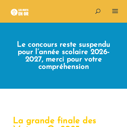
Le concours reste suspendu
pour l’année scolaire 2026-
2027, merci pour votre
compréhension
La grande finale
de
s